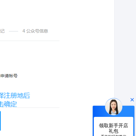
×
领取新手开店
礼包