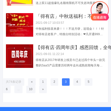
送上双11超值壕礼名额有限机不可失咨询客服速领活
动时间：2021年11月1日-11月11日【活动福利】*开
1年会员，前50名减111元*开2年会员享3年，前100
「得有店」中秋送福利：不送月饼，
名减1111元*开3年会员享5年，再减2000元额外再送
2021-09-17 10:03:57
小程序认证服务详情请戳▼
中秋福利惊喜来袭！！！不送月饼，送现金！！！针
对得有店老客户，特推出特别活动：❤凡开通999元
服务以上的客户可直接领取价值199元小程序代申请
与认证名额活动时间：2021年09月16日—09月18日
【得有店·四周年庆】感恩回馈，全年
仅限3天！！！❤所领福利可免费赠送他人，也可转
2021-09-01 11:22:14
让销售！！！可将意向客户推荐给得有店，成交后立
得有店从2017年研发上线至今已走过四个年头一款完
即返现100元！！！活动详情，...
整的SaaS产品需要历经两年走向成熟前期每天每周
大规模更新迭代不断深入行业场景需求优化每个功能
细节旨在给你带来更优的使用体验期间得有店做了两
次商业模式的大调整2021年得有店系统全免费开放开
共74条记录
«
1
2
3
4
5
启了真正0元自助做小程序的时代“系统免费+服务收
6
...
10
»
费”的模式相对用户而言也是性价比...