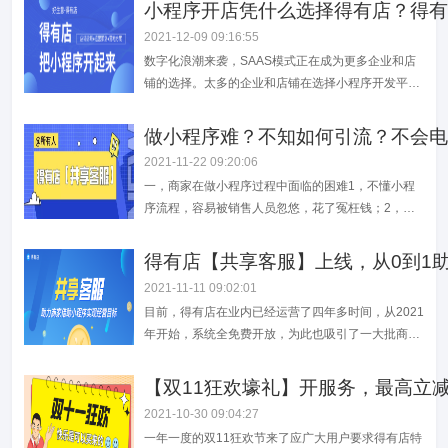
景。得有店专注SaaS系统近五年，在同业SaaS服务
小程序开店凭什么选择得有店？得有
领域占领一席之地，近14年的互联网经验，凭实力帮
2021-12-09 09:16:55
助企业做好店铺上线运营。得有店近200项电商工
数字化浪潮来袭，SAAS模式正在成为更多企业和店
具，满足中小微企业经营过程中的所...
铺的选择。太多的企业和店铺在选择小程序开发平台
上无从下手，而得有店凭借13年+的互联网研发经验
帮助企业从线上展示、营销、成交三大场景赋能企业
做小程序难？不知如何引流？不会电
经营。不仅仅提供强大的系统，真正帮助店铺策划线
2021-11-22 09:20:06
上线下营销活动，实现方案落地。得有店的理念是：
一，商家在做小程序过程中面临的困难1，不懂小程
告别传统的卖软件模式！我们不仅仅提供一个...
序流程，容易被销售人员忽悠，花了冤枉钱；2，想
要去做好小程序，但没有任何头绪；3，小程序上线
后，置之不理或无暇顾及；4，不知道怎么推广小程
得有店【共享客服】上线，从0到1
序，第一步的引流工作卡了壳；5，不知道做什么活
2021-11-11 09:02:01
动合适，又怕“薅羊毛”客户提高了成本；二，得有店
目前，得有店在业内已经运营了四年多时间，从2021
首家推出【共享客服】针对商家当前所面临的困...
年开始，系统全免费开放，为此也吸引了一大批商家
用户使用。得有店发现：很多商家还是非常看重小程
序，并且希望去做好小程序的，但基于商家自身缺乏
【双11狂欢壕礼】开服务，最高立减
互联网知识、没有时间学习、不会操作软件、不懂电
2021-10-30 09:04:27
商运营等，又不太愿意花几千块钱去招一个运营专
一年一度的双11狂欢节来了应广大用户要求得有店特
员，并且在短时间里也招不到合适的客服。针对...