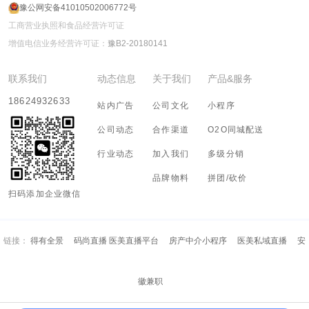
豫公网安备41010502006772号
工商营业执照和食品经营许可证
增值电信业务经营许可证：
豫B2-20180141
联系我们
动态信息
关于我们
产品&服务
18624932633
站内广告
公司文化
小程序
公司动态
合作渠道
O2O同城配送
行业动态
加入我们
多级分销
品牌物料
拼团/砍价
扫码添加企业微信
链接：
得有全景
码尚直播 医美直播平台
房产中介小程序
医美私域直播
安
徽兼职