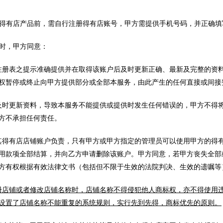
方创建得有店产品前，需自行注册得有店账号，甲方需提供手机号码，并正确
服务时，甲方同意：
注册表之提示准确提供并在取得该账户后及时更新正确、最新及完整的资
权暂停或终止向甲方提供部分或全部本服务，由此产生的任何直接或间接
及时更新资料，导致本服务不能提供或提供时发生任何错误的，甲方不得
方不承担任何责任。
其得有店店铺账户负责，只有甲方或甲方指定的管理员可以使用甲方的得
用款项全部结算，并向乙方申请删除该账户。甲方同意，若甲方丧失全部
方有权根据有效法律文书（包括但不限于生效的法院判决、生效的遗嘱等
册店铺或者修改店铺名称时，店铺名称不得侵犯他人商标权，亦不得使用
设置了店铺名称不能重复的系统规则，实行先到先得，商标优先的原则。