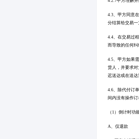
4.2.7甲方
4.3、甲方同
分结算给交易一
4.4、在交易
而导致的任何纠
4.5、甲方如
货人，并要求对
迟送达或在送达
4.6、除代付
间内没有操作订
（1）倒计时功
A、仅退款