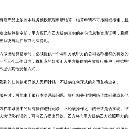
：
可在得有店产品上依照本服务预设流程申请结算，结算申请不可撤回或撤销，
向乙方发出结算指令前，甲方应已向乙方提供真实的身份信息和资质证明，且
被系统自动拦截或无法提现。
方向乙方做出结算指示时，必须提供一个与甲方或甲方的公司名称相符的有效
一至三个工作日内，将相应的款项汇入甲方提供的有效银行账户（根据甲
不提供其他受领方式。
务所涉及到的任何款项只以人民币计结，不提供任何形式的外币兑换业务。
使用本服务时，可能由于银行本身系统问题、银行相关作业网络连线问题或其
将对甲方在本系统中的所有操作进行记录，不论该操作之目的最终是否实现。
认为记录有误的，可向乙方提出异议。乙方将向甲方提供乙方按照甲方的