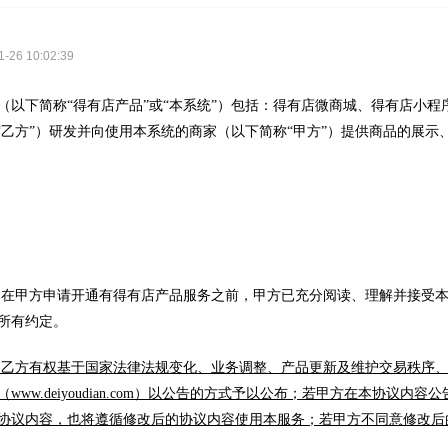
26 10:02:39
（以下简称“得有店产品”或“本系统”）包括：得有店微商城、得有店小程
或“乙方”）研发并向使用本系统的商家（以下简称“甲方”）提供商品的展示
认，在甲方申请开通有得有店产品服务之前，甲方已充分阅读、理解并接受
所有约定。
，乙方有权基于国家法律法规变化、业务调整、产品更新及维护交易秩序
www.deiyoudian.com）以公告的方式予以公布；若甲方在本协
协议内容，也将遵循修改后的协议内容使用本服务；若甲方不同意修改后