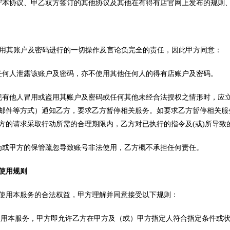
守本协议、甲乙双方签订的其他协议及其他在有得有店官网上发布的规则
将对使用其账户及密码进行的一切操作及言论负完全的责任，因此甲方同意：
任何人泄露该账户及密码，亦不使用其他任何人的得有店账户及密码。
现有他人冒用或盗用其账户及密码或任何其他未经合法授权之情形时，应
邮件等方式）通知乙方，要求乙方暂停相关服务。如要求乙方暂停相关服
方的请求采取行动所需的合理期限内，乙方对已执行的指令及(或)所导致
为或甲方的保管疏忽导致账号非法使用，乙方概不承担任何责任。
使用规则
使用本服务的合法权益，甲方理解并同意接受以下规则：
方使用本服务，甲方即允许乙方在甲方及（或）甲方指定人符合指定条件或