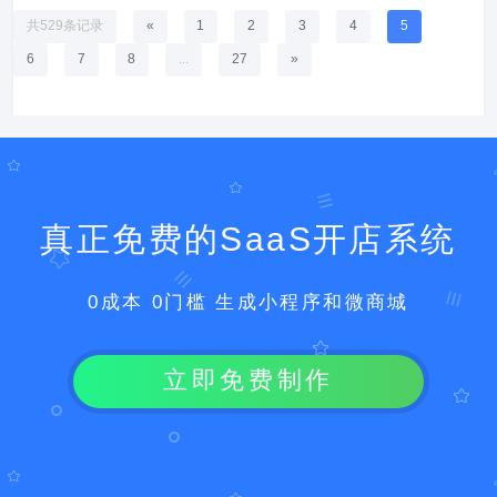
共529条记录
«
1
2
3
4
5
6
7
8
...
27
»
真正免费的SaaS开店系统
0成本 0门槛 生成小程序和微商城
立即免费制作