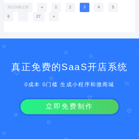
共529条记录
«
1
2
3
4
5
6
...
27
»
真正免费的SaaS开店系统
0成本 0门槛 生成小程序和微商城
立即免费制作