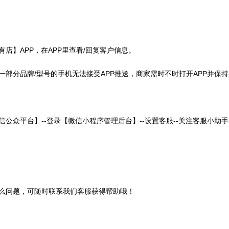
有店】
APP
，在
APP
里查看
/
回复客户信息。
一部分品牌
/
型号的手机无法接受
APP
推送，商家需时不时打开
APP
并保持
信公众平台】
--
登录【微信小程序管理后台】
--
设置客服
--
关注客服小助手
么问题，可随时联系我们客服获得帮助哦！