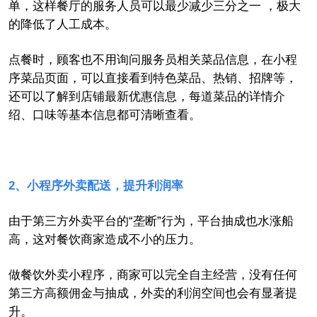
单，这样餐厅的服务人员可以最少减少三分之一
，极大
的降低了人工成本。
点餐时，顾客也不用询问服务员相关菜品信息，在小程
序菜品页面，可以直接看到特色菜品、热销、招牌等，
还可以了解到
店铺最新优惠信息，
每道菜品的
详情介
绍
、口味等基本信息
都可清晰查看
。
2
、小程序外卖配送，提升利润率
由于
第三方外卖平台的
“
垄断
”
行为，平台抽成也水涨船
高，这对餐饮商家造成不小的压力。
做餐饮外卖小程序，商家
可以
完全自主经营，没有任何
第三方高额佣金与抽成，外卖的利润空间也会有显著提
升。