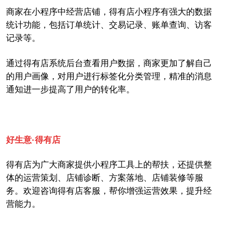
商家
在
小程序
中经
营
店铺，得有店
小程序
有
强大的数据
统计功能，
包括订单统计、交易记录、账单查询、访客
记录
等。
通过
得有店系统后台查看
用户数据，
商家
更加了解自己
的
用户
画像，
对用户进行标签化分类管理，
精准
的
消息
通知
进一步
提高了用户
的
转化率。
好生意·得有店
得有店为广大商家提供小程序工具上的帮扶，还提供整
体的运营策划、店铺诊断、方案落地、店铺装修等服
务。欢迎咨询得有店客服，帮你增强运营效果，提升经
营能力。