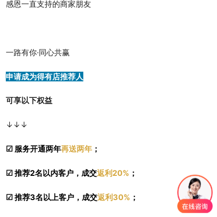
感恩一直支持的商家朋友
一路有你·同心共赢
申请成为得有店推荐人
可享以下权益
↓↓↓
☑ 服务开通两年
再送两年
；
☑
推荐2名以内客户，成交
返利20%
；
☑
推荐3名以上客户，成交
返利30%
；