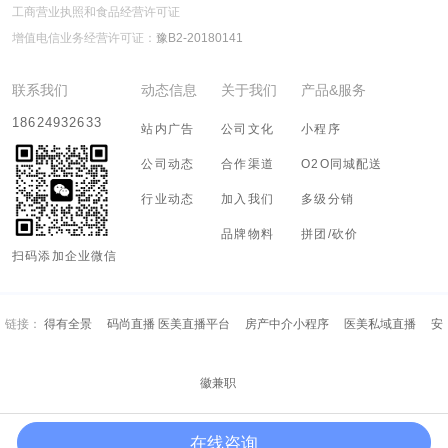
工商营业执照和食品经营许可证
增值电信业务经营许可证：
豫B2-20180141
联系我们
动态信息
关于我们
产品&服务
18624932633
站内广告
公司文化
小程序
公司动态
合作渠道
O2O同城配送
行业动态
加入我们
多级分销
品牌物料
拼团/砍价
扫码添加企业微信
链接：
得有全景
码尚直播 医美直播平台
房产中介小程序
医美私域直播
安
徽兼职
在线咨询
Copyright (c) 2018-2028 河南有态度信息科技有限公司 All Rights Resreved.