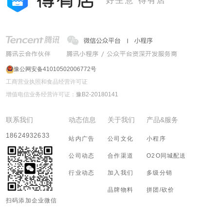
好生意 得有店
豫公网安备41010502006772号
工商营业执照和食品经营许可证
增值电信业务经营许可证：
豫B2-20180141
联系我们
动态信息
关于我们
产品&服务
18624932633
站内广告
公司文化
小程序
公司动态
合作渠道
O2O同城配送
行业动态
加入我们
多级分销
品牌物料
拼团/砍价
扫码添加企业微信