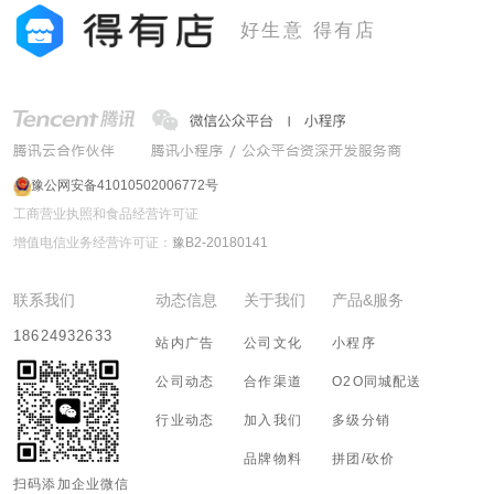
好生意 得有店
豫公网安备41010502006772号
工商营业执照和食品经营许可证
增值电信业务经营许可证：
豫B2-20180141
联系我们
动态信息
关于我们
产品&服务
18624932633
站内广告
公司文化
小程序
公司动态
合作渠道
O2O同城配送
行业动态
加入我们
多级分销
品牌物料
拼团/砍价
扫码添加企业微信