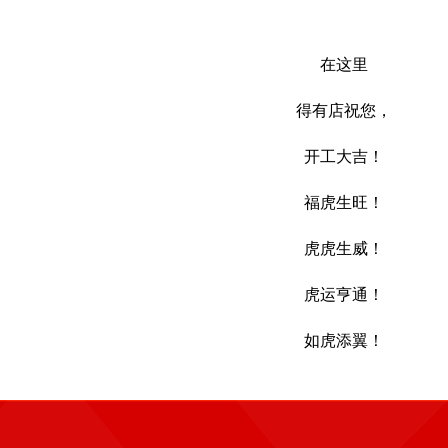
在这里
得有店
祝您，
开工大吉！
福虎生旺！
虎虎生威！
虎运亨通！
如虎添翼！