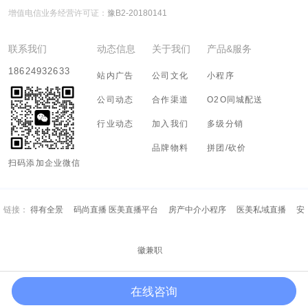
增值电信业务经营许可证：
豫B2-20180141
联系我们
动态信息
关于我们
产品&服务
18624932633
站内广告
公司文化
小程序
公司动态
合作渠道
O2O同城配送
行业动态
加入我们
多级分销
品牌物料
拼团/砍价
扫码添加企业微信
链接：
得有全景
码尚直播 医美直播平台
房产中介小程序
医美私域直播
安
徽兼职
在线咨询
Copyright (c) 2018-2028 河南有态度信息科技有限公司 All Rights Resreved.